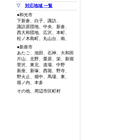
▽
対応地域 一覧
●和光市
下新倉、白子、諏訪、
諏訪原団地、中央、新倉、
西大和団地、広沢、本町、
松ノ木島町、丸山台、南、
●新座市
あたご、池田、石神、大和田
片山、北野、栗原、栄、新堀
菅沢、東北、道場、中野
新座、新塚、西堀、野寺、
野火止、畑中、馬場、東、
堀ノ内、本多
その他、周辺市区町村